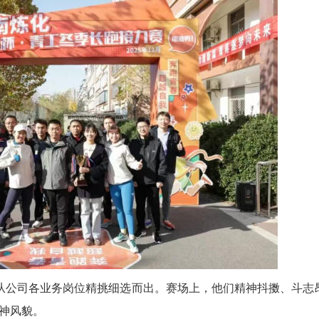
从公司各业务岗位精挑细选而出。赛场上，他们精神抖擞、斗志
神风貌。