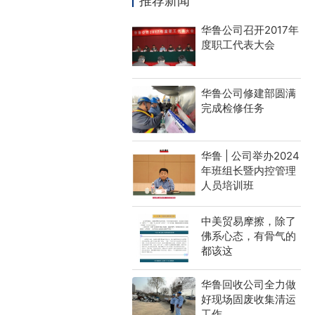
推荐新闻
华鲁公司召开2017年
度职工代表大会
华鲁公司修建部圆满
完成检修任务
华鲁 | 公司举办2024
年班组长暨内控管理
人员培训班
中美贸易摩擦，除了
佛系心态，有骨气的
都该这
华鲁回收公司全力做
好现场固废收集清运
工作