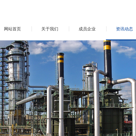
网站首页
|
关于我们
|
成员企业
|
资讯动态