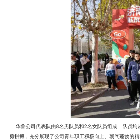
华鲁公司代表队由8名男队员和2名女队员组成，队员均
勇拼搏，充分展现了公司青年职工积极向上、朝气蓬勃的精