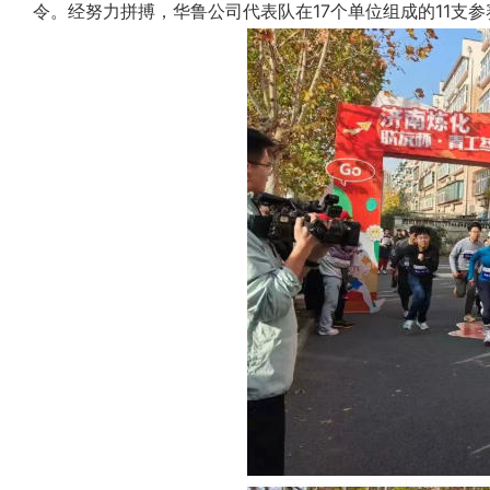
令。经努力拼搏，华鲁公司代表队在17个单位组成的11支