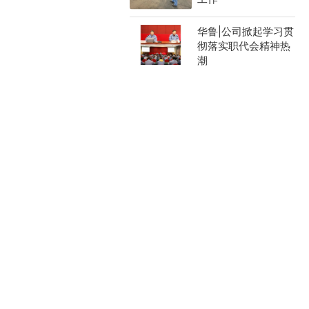
华鲁|公司掀起学习贯
彻落实职代会精神热
潮