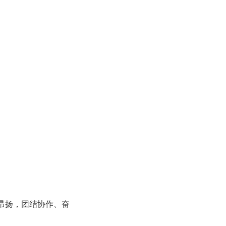
昂扬，团结协作、奋