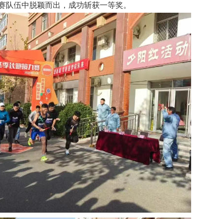
参赛队伍中脱颖而出，成功斩获一等奖。