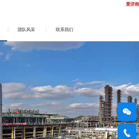
爱济南
|
团队风采
|
联系我们