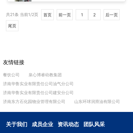
共21条 当前1/2页
首页
前一页
1
2
后一页
尾页
友情链接
餐饮公司
泉心博睿幼教集团
济南华鲁实业有限责任公司油气分公司
济南华鲁实业有限责任公司建安分公司
济南东方石化园物业管理有限公司
山东环球润滑油有限公司
关于我们
成员企业
资讯动态
团队风采