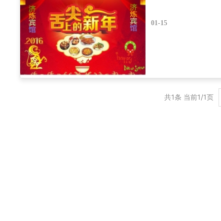
01-15
共1条 当前1/1页