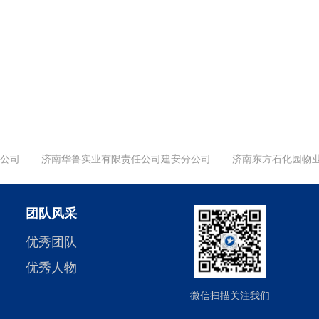
公司
济南华鲁实业有限责任公司建安分公司
济南东方石化园物
团队风采
优秀团队
优秀人物
微信扫描关注我们