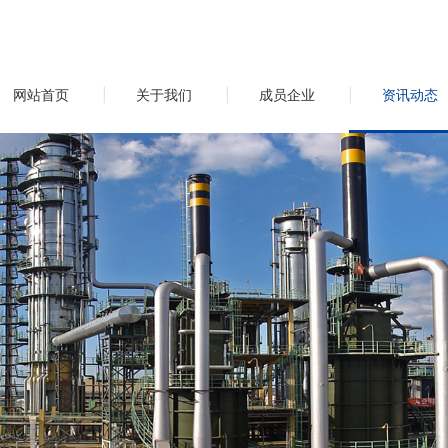
网站首页
|
关于我们
|
成员企业
|
资讯动态