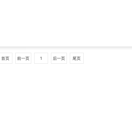
首页
前一页
1
后一页
尾页