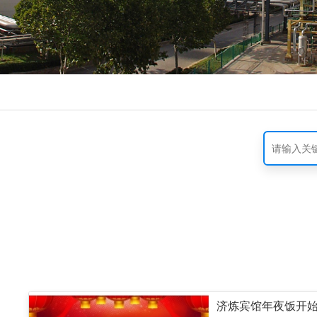
济炼宾馆年夜饭开